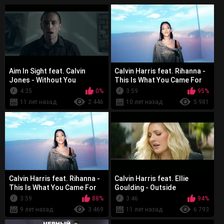
Aim In Sight feat. Calvin
Calvin Harris feat. Rihanna -
Jones - Without You
This Is What You Came For
4:35
0%
3:59
95%
11 лет назад
2 446
10 лет назад
5 981
Calvin Harris feat. Rihanna -
Calvin Harris feat. Ellie
This Is What You Came For
Goulding - Outside
3:59
88%
3:46
94%
9 лет назад
3 469
11 лет назад
6 793