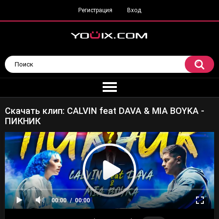
Регистрация
Вход
Скачать клип: CALVIN feat DAVA & MIA BOYKA -
ПИКНИК
00:00
00:00