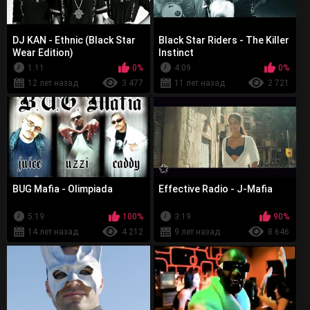
DJ KAN - Ethnic (Black Star
Black Star Riders - The Killer
Wear Edition)
Instinct
1:11
0%
4:09
0%
12 лет назад
3 477
11 лет назад
2 721
BUG Mafia - Olimpiada
Effective Radio - J-Mafia
5:19
100%
3:19
90%
14 лет назад
4 212
9 лет назад
8 646