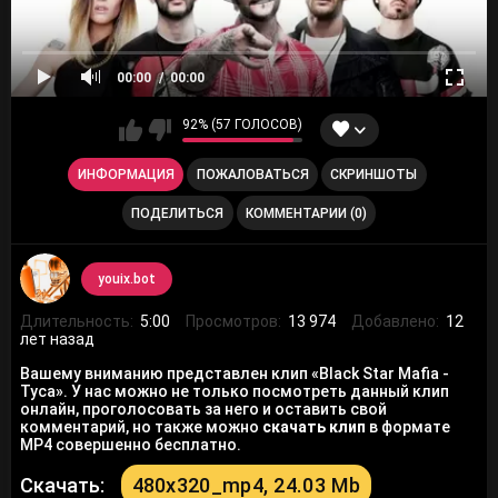
00:00
00:00
92% (57 ГОЛОСОВ)
ИНФОРМАЦИЯ
ПОЖАЛОВАТЬСЯ
СКРИНШОТЫ
ПОДЕЛИТЬСЯ
КОММЕНТАРИИ (0)
youix.bot
Длительность:
5:00
Просмотров:
13 974
Добавлено:
12
лет назад
Вашему вниманию представлен клип «Black Star Mafia -
Туса». У нас можно не только посмотреть данный клип
онлайн, проголосовать за него и оставить свой
комментарий, но также можно
скачать клип
в формате
MP4 совершенно бесплатно.
Скачать:
480x320_mp4, 24.03 Mb