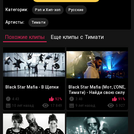
Категории:
Рэп и Хип-хоп
Русские
Артисты:
Тимати
Похожие клипы
Еще клипы с Тимати
Black Star Mafia - В Щепки
Black Star Mafia (Мот, L'ONE,
Тимати) - Найди свою силу
4:43
92%
3:48
91%
10 лет назад
17 849
9 лет назад
5 927