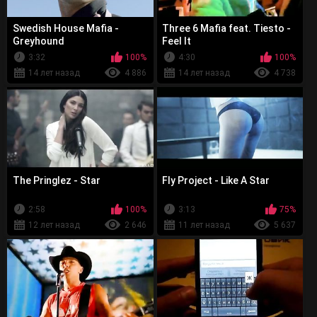
Swedish House Mafia -
Three 6 Mafia feat. Tiesto -
Greyhound
Feel It
3:32
100%
4:30
100%
14 лет назад
4 886
14 лет назад
4 738
The Pringlez - Star
Fly Project - Like A Star
2:58
100%
3:13
75%
12 лет назад
2 646
11 лет назад
5 637