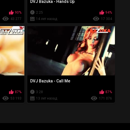
DVJ Bazuka - Hands Up
90%
2:25
94%
43 277
14 лет назад
17 304
DVJ Bazuka - Call Me
87%
3:28
87%
53 193
13 лет назад
171 076