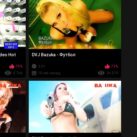
ideo Hot
DVJ Bazuka - Футбол
75%
3:01
73%
6 766
15 лет назад
26 579