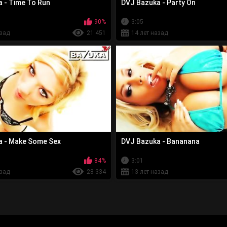
 - Time To Run
DVJ Bazuka - Party On
90%
3:05
азад
21 451
14 лет назад
a - Make Some Sex
DVJ Bazuka - Bananana
84%
3:01
азад
28 334
13 лет назад