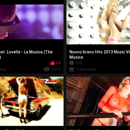
at. Lovelle - La Musica (The
Nuovo brano Hits 2013 Music V
)
Musica
0%
3:20
азад
3 679
13 лет назад