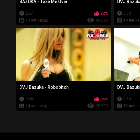
BAZUKA - Take Me Over
DVJ Bazuka
2:57
92%
3:53
13 лет назад
43 678
14 лет н
DVJ Bazuka - Robobitch
DVJ Bazuk
3:28
96%
2:58
14 лет назад
20 980
13 лет н