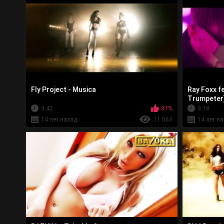
Fly Project - Musica
Ray Foxx fe
Trumpeter
3:42
87%
3:18
14 лет назад
11 563
14 лет н