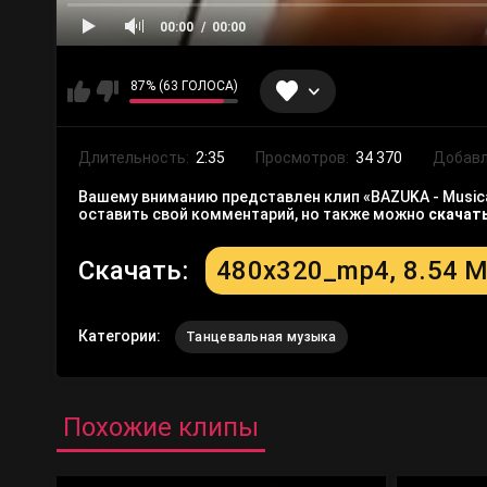
00:00
00:00
87% (63 ГОЛОСА)
Длительность:
2:35
Просмотров:
34 370
Добавл
Вашему вниманию представлен клип «BAZUKA - Musica
оставить свой комментарий, но также можно
скачат
Скачать:
480x320_mp4, 8.54 
Категории:
Танцевальная музыка
Похожие клипы