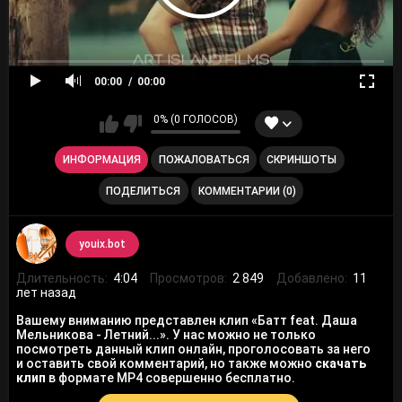
00:00
00:00
0% (0 ГОЛОСОВ)
ИНФОРМАЦИЯ
ПОЖАЛОВАТЬСЯ
СКРИНШОТЫ
ПОДЕЛИТЬСЯ
КОММЕНТАРИИ (0)
youix.bot
Длительность:
4:04
Просмотров:
2 849
Добавлено:
11
лет назад
Вашему вниманию представлен клип «Батт feat. Даша
Мельникова - Летний...». У нас можно не только
посмотреть данный клип онлайн, проголосовать за него
и оставить свой комментарий, но также можно
скачать
клип
в формате MP4 совершенно бесплатно.