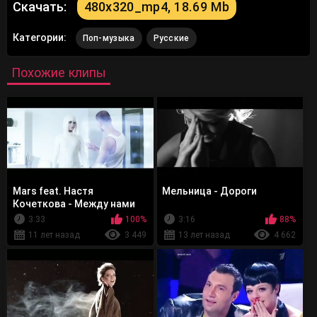
Скачать:
480x320_mp4, 18.69 Mb
Категории:
Поп-музыка
Русские
Похожие клипы
Mars feat. Настя
Мельница - Дороги
Кочеткова - Между нами
3:33
100%
3:16
88%
11 лет назад
3 449
13 лет назад
4 662