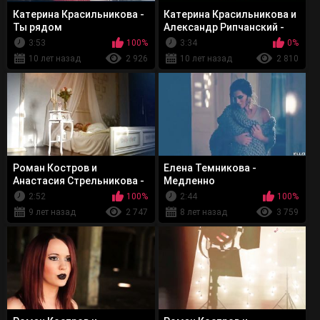
Катерина Красильникова -
Катерина Красильникова и
Ты рядом
Александр Рипчанский -
Новогодняя сказка
3:53
100%
3:34
0%
10 лет назад
2 926
10 лет назад
2 810
Роман Костров и
Елена Темникова -
Анастасия Стрельникова -
Медленно
Дыши
2:52
100%
2:44
100%
9 лет назад
2 747
8 лет назад
3 759