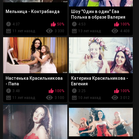
Мельница - Контрабанда
Шоу "Один в один" Ева
Польна в образе Валерия
Меладзе 17 .03.2013
4:37
50%
4:53
100%
11 лет назад
3 330
13 лет назад
4 408
Настенька Красильникова
Катерина Красильникова -
- Папа
Евгения
3:48
100%
3:25
100%
11 лет назад
3 100
10 лет назад
3 012