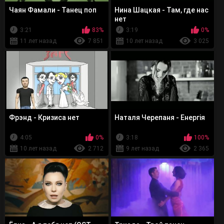
Чаян Фамали - Танец поп
Нина Шацкая - Там, где нас
нет
3:21
83%
3:19
0%
11 лет назад
7 851
10 лет назад
3 025
Фрэнд - Кризиса нет
Наталя Черепаня - Енергія
4:05
0%
3:18
100%
10 лет назад
2 712
9 лет назад
2 365