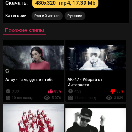
Скачать:
480x320_mp4, 17.39 Mb
Категории:
Рэп и Хип-хоп
Русские
Похожие клипы
Алсу - Там, где нет тебя
АК-47 - Убирай от
Интернета
3:30
85%
4:53
33%
10 лет назад
5 076
14 лет назад
3 839