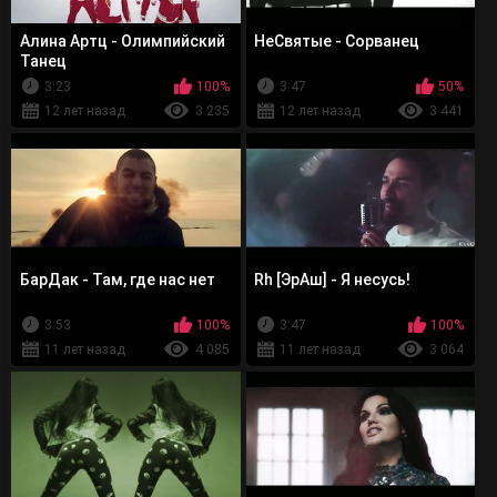
Алина Артц - Олимпийский
НеСвятые - Сорванец
Танец
3:23
100%
3:47
50%
12 лет назад
3 235
12 лет назад
3 441
БарДак - Там, где нас нет
Rh [ЭрАш] - Я несусь!
3:53
100%
3:47
100%
11 лет назад
4 085
11 лет назад
3 064