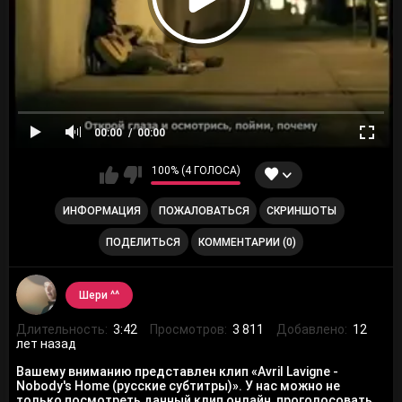
00:00
00:00
100% (4 ГОЛОСА)
ИНФОРМАЦИЯ
ПОЖАЛОВАТЬСЯ
СКРИНШОТЫ
ПОДЕЛИТЬСЯ
КОММЕНТАРИИ (0)
Шери ^^
Длительность:
3:42
Просмотров:
3 811
Добавлено:
12
лет назад
Вашему вниманию представлен клип «Avril Lavigne -
Nobody's Home (русские субтитры)». У нас можно не
только посмотреть данный клип онлайн, проголосовать