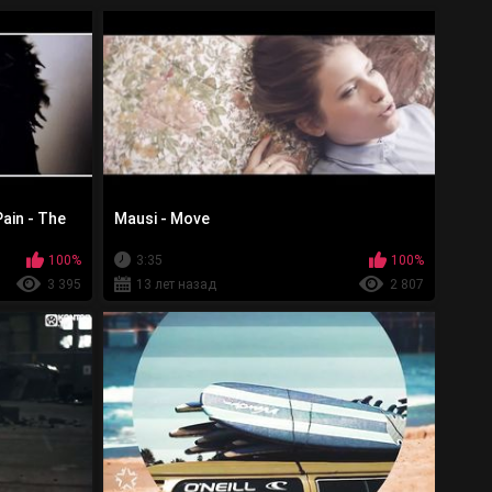
ain - The
Mausi - Move
100%
3:35
100%
3 395
13 лет назад
2 807