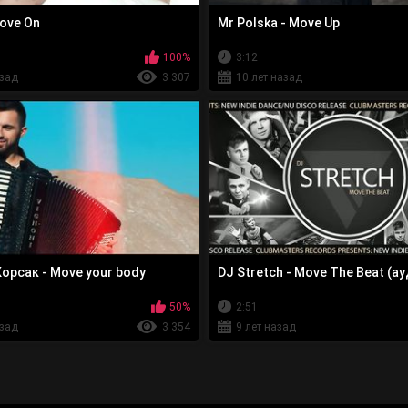
ove On
Mr Polska - Move Up
100%
3:12
азад
3 307
10 лет назад
орсак - Move your body
DJ Stretch - Move The Beat (а
50%
2:51
азад
3 354
9 лет назад