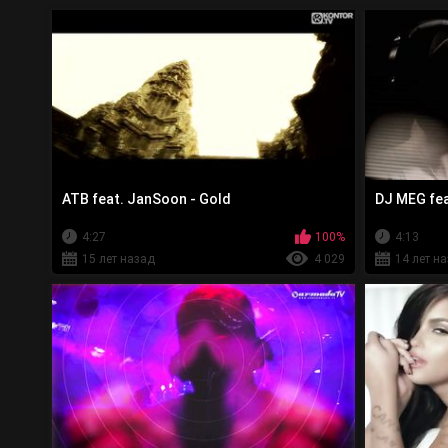
ATB feat. JanSoon - Gold
DJ MEG fea
4:27
100%
4:13
15 лет назад
4 029
14 лет н