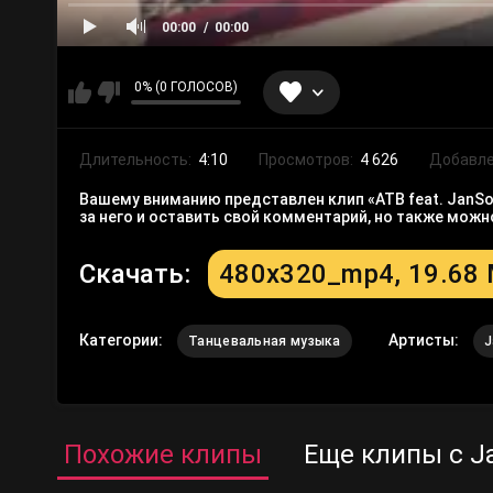
00:00
00:00
0% (0 ГОЛОСОВ)
Длительность:
4:10
Просмотров:
4 626
Добавле
Вашему вниманию представлен клип «ATB feat. JanSo
за него и оставить свой комментарий, но также мож
Скачать:
480x320_mp4, 19.68
Категории:
Артисты:
Танцевальная музыка
J
Похожие клипы
Еще клипы с J