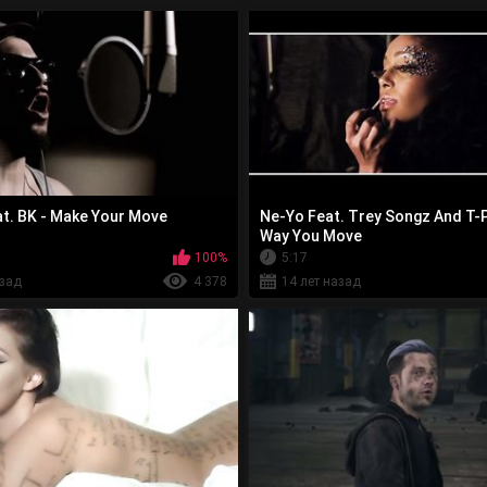
t. BK - Make Your Move
Ne-Yo Feat. Trey Songz And T-P
Way You Move
100%
5:17
азад
4 378
14 лет назад