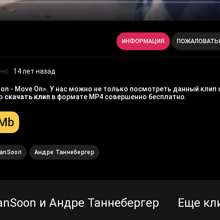
ИНФОРМАЦИЯ
ПОЖАЛОВАТЬ
но:
14 лет назад
on - Move On». У нас можно не только посмотреть данный клип
но
скачать клип
в формате MP4 совершенно бесплатно.
 Mb
anSoon
Андре Таннебергер
anSoon и Андре Таннебергер
Еще кли