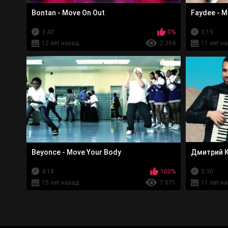
Bontan - Move On Out
Faydee - M
3:42
0%
3:19
12 лет назад
2 394
11 лет н
Beyonce - Move Your Body
Дмитрий К
4:18
100%
3:30
15 лет назад
7 071
11 лет н