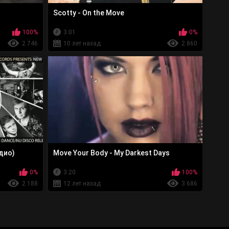
Scotty - On the Move
100%
3:01
0%
2 746
10 лет назад
2 860
удио)
Move Your Body - My Darkest Days
0%
3:20
100%
2 188
12 лет назад
3 686