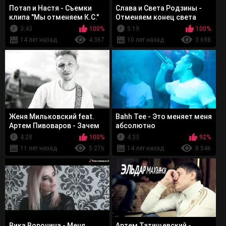
Потап и Настя - Съемки
Слава и Света Родзины -
клипа "Мы отменяем К.С."
Отменяем конец света
3:43
100%
5:19
100%
14 лет назад
4 367
10 лет назад
3 698
Женя Мильковский feat.
Bahh Tee - Это меняет меня
Артем Пивоваров - Зачем
абсолютно
4:28
100%
4:33
92%
11 лет назад
5 276
14 лет назад
8 546
Вика Воронина - Меня,
Артем Татищевский -