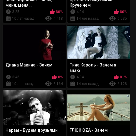
меня, меня…
Круче чем
3:25
80%
4:04
80%
10 лет назад
4 418
14 лет назад
6 035
Диана Макина - Зачем
Тина Кароль - Зачем я
знаю
3:45
0%
4:04
81%
10 лет назад
3 164
14 лет назад
6 128
Нервы - Будем друзьями
ГЛЮК'OZA - Зачем