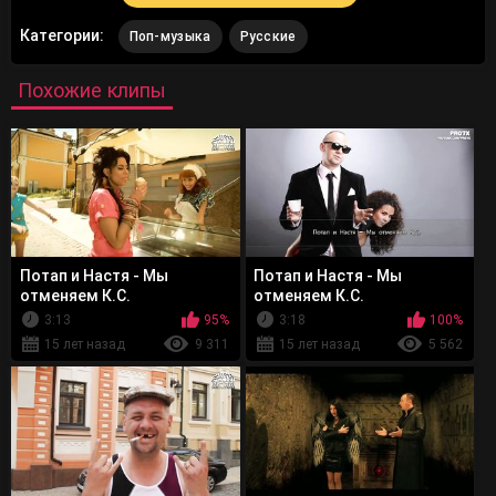
Категории:
Поп-музыка
Русские
Похожие клипы
Потап и Настя - Мы
Потап и Настя - Мы
отменяем К.С.
отменяем К.С.
(аудиоверсия)
3:13
95%
3:18
100%
15 лет назад
9 311
15 лет назад
5 562