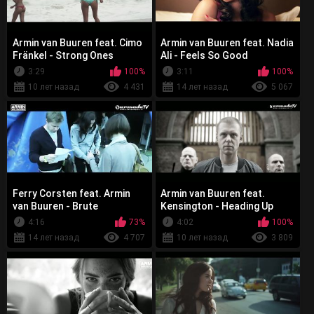
Armin van Buuren feat. Cimo
Armin van Buuren feat. Nadia
Fränkel - Strong Ones
Ali - Feels So Good
3:29
100%
3:11
100%
10 лет назад
4 431
14 лет назад
5 067
Ferry Corsten feat. Armin
Armin van Buuren feat.
van Buuren - Brute
Kensington - Heading Up
High
4:16
73%
4:02
100%
14 лет назад
4 707
10 лет назад
3 809