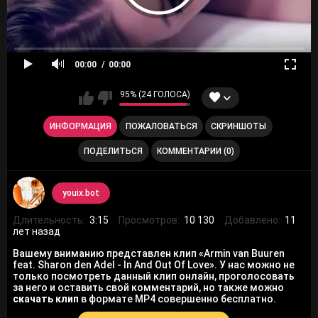
00:00
00:00
95% (24 ГОЛОСА)
ИНФОРМАЦИЯ
ПОЖАЛОВАТЬСЯ
СКРИНШОТЫ
ПОДЕЛИТЬСЯ
КОММЕНТАРИИ (0)
youix.bot
Длительность:
3:15
Просмотров:
10 130
Добавлено:
11
лет назад
Вашему вниманию представлен клип «Armin van Buuren
feat. Sharon den Adel - In And Out Of Love». У нас можно не
только посмотреть данный клип онлайн, проголосовать
за него и оставить свой комментарий, но также можно
скачать клип
в формате MP4 совершенно бесплатно.