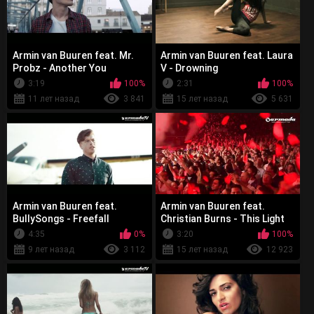
Armin van Buuren feat. Mr.
Armin van Buuren feat. Laura
Probz - Another You
V - Drowning
3:19
100%
2:31
100%
11 лет назад
3 841
15 лет назад
5 631
Armin van Buuren feat.
Armin van Buuren feat.
BullySongs - Freefall
Christian Burns - This Light
Between Us
4:35
0%
3:20
100%
9 лет назад
3 112
15 лет назад
12 923