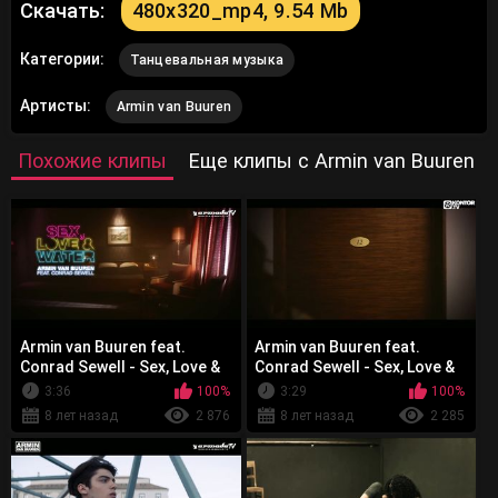
Скачать:
480x320_mp4, 9.54 Mb
Категории:
Танцевальная музыка
Артисты:
Armin van Buuren
Похожие клипы
Еще клипы с Armin van Buuren
Armin van Buuren feat.
Armin van Buuren feat.
Conrad Sewell - Sex, Love &
Conrad Sewell - Sex, Love &
Water
Water
3:36
100%
3:29
100%
8 лет назад
2 876
8 лет назад
2 285