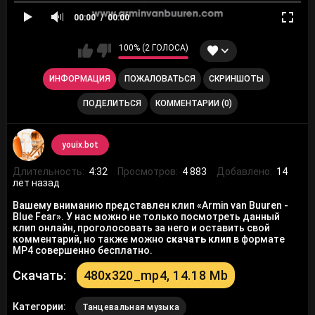
00:00
00:00
100% (2 ГОЛОСА)
ИНФОРМАЦИЯ
ПОЖАЛОВАТЬСЯ
СКРИНШОТЫ
ПОДЕЛИТЬСЯ
КОММЕНТАРИИ (0)
youix.bot
Длительность:
4:32
Просмотров:
4 883
Добавлено:
14
лет назад
Вашему вниманию представлен клип «Armin van Buuren -
Blue Fear». У нас можно не только посмотреть данный
клип онлайн, проголосовать за него и оставить свой
комментарий, но также можно
скачать клип
в формате
MP4 совершенно бесплатно.
Скачать:
480x320_mp4, 14.18 Mb
Категории:
Танцевальная музыка