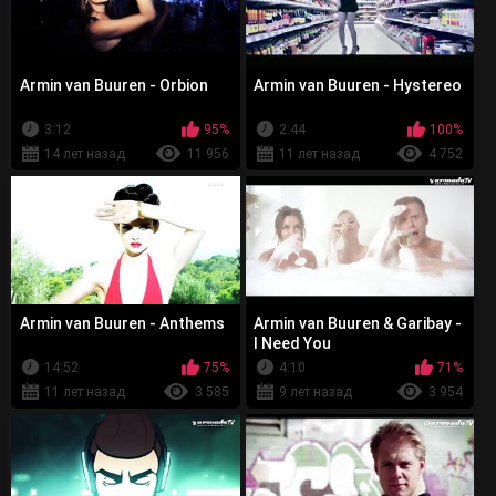
Armin van Buuren - Orbion
Armin van Buuren - Hystereo
3:12
95%
2:44
100%
14 лет назад
11 956
11 лет назад
4 752
Armin van Buuren - Anthems
Armin van Buuren & Garibay -
I Need You
14:52
75%
4:10
71%
11 лет назад
3 585
9 лет назад
3 954