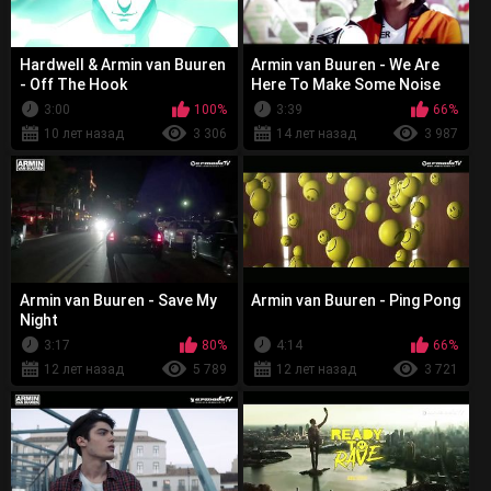
Hardwell & Armin van Buuren
Armin van Buuren - We Are
- Off The Hook
Here To Make Some Noise
3:00
100%
3:39
66%
10 лет назад
3 306
14 лет назад
3 987
Armin van Buuren - Save My
Armin van Buuren - Ping Pong
Night
3:17
80%
4:14
66%
12 лет назад
5 789
12 лет назад
3 721