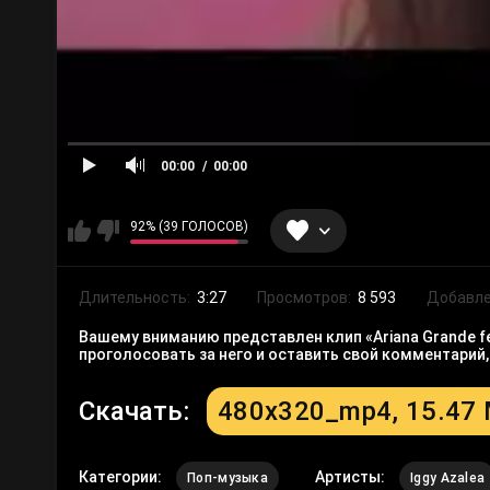
00:00
00:00
92% (39 ГОЛОСОВ)
Длительность:
3:27
Просмотров:
8 593
Добавле
Вашему вниманию представлен клип «Ariana Grande fea
проголосовать за него и оставить свой комментарий
Скачать:
480x320_mp4, 15.47
Категории:
Артисты:
Поп-музыка
Iggy Azalea