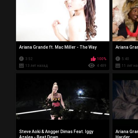
Ariana Grande ft. Mac Miller - The Way
Ariana Gra
3:52
100%
5:40
13 лет назад
4 489
11 лет н
Steve Aoki & Angger Dimas Feat. Iggy
Ariana Gra
Azalea - Beat Down
Harder