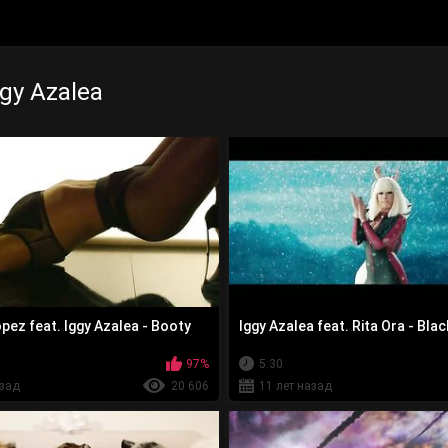
gy Azalea
pez feat. Iggy Azalea - Booty
Iggy Azalea feat. Rita Ora - Bla
97%
5:30
азад
20 606
11 лет назад