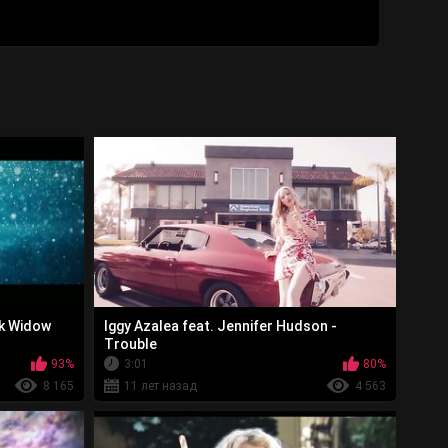
ck Widow
Iggy Azalea feat. Jennifer Hudson -
Trouble
93%
3:01
80%
8 165
11 лет назад
4 563