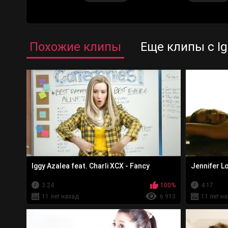
Похожие клипы
Еще клипы с Ig
Iggy Azalea feat. Charli XCX - Fancy
Jennifer Lo
3:24
100%
4:17
11 лет назад
6 913
11 лет н