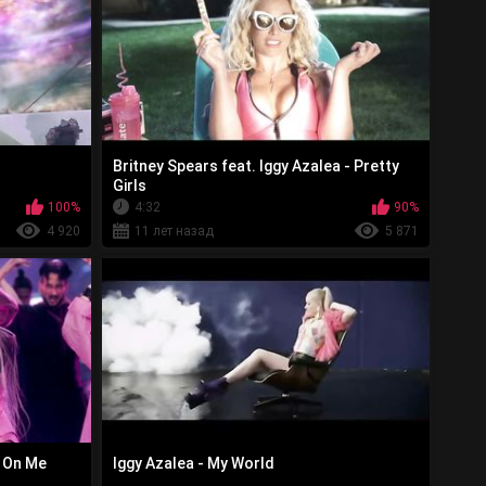
Britney Spears feat. Iggy Azalea - Pretty
Girls
100%
4:32
90%
4 920
11 лет назад
5 871
n On Me
Iggy Azalea - My World