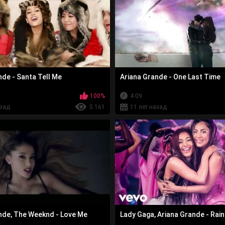
nde - Santa Tell Me
Ariana Grande - One Last Time
100%
4:09
азад
5 161
11 лет назад
nde, The Weeknd - Love Me
Lady Gaga, Ariana Grande - Rai