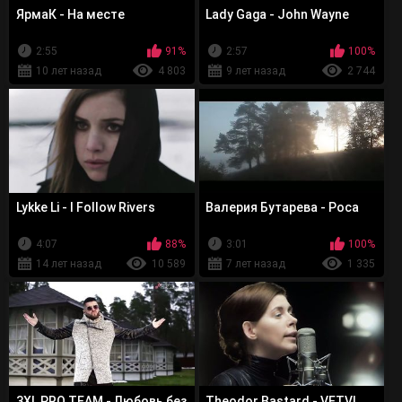
ЯрмаК - На месте
Lady Gaga - John Wayne
2:55
91%
2:57
100%
10 лет назад
4 803
9 лет назад
2 744
Lykke Li - I Follow Rivers
Валерия Бутарева - Роса
4:07
88%
3:01
100%
14 лет назад
10 589
7 лет назад
1 335
3XL PRO TEAM - Любовь без
Theodor Bastard - VETVI