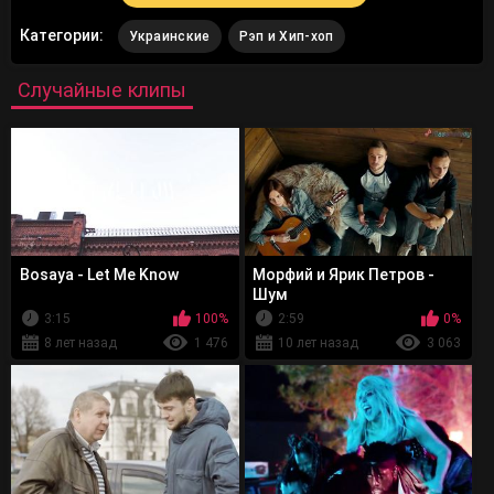
Категории:
Украинские
Рэп и Хип-хоп
Случайные клипы
Bosaya - Let Me Know
Морфий и Ярик Петров -
Шум
3:15
100%
2:59
0%
8 лет назад
1 476
10 лет назад
3 063