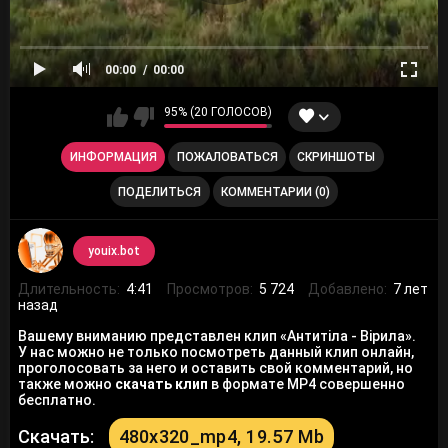
00:00
00:00
95% (20 ГОЛОСОВ)
ИНФОРМАЦИЯ
ПОЖАЛОВАТЬСЯ
СКРИНШОТЫ
ПОДЕЛИТЬСЯ
КОММЕНТАРИИ (0)
youix.bot
Длительность:
4:41
Просмотров:
5 724
Добавлено:
7 лет
назад
Вашему вниманию представлен клип «Антитіла - Вірила».
У нас можно не только посмотреть данный клип онлайн,
проголосовать за него и оставить свой комментарий, но
также можно
скачать клип
в формате MP4 совершенно
бесплатно.
Скачать:
480x320_mp4, 19.57 Mb