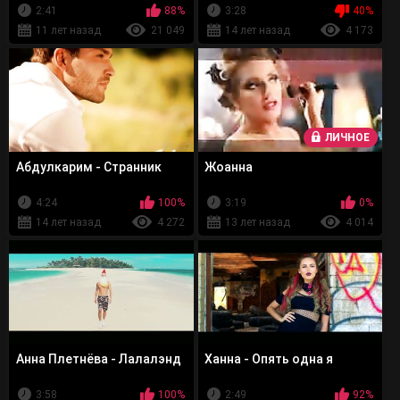
2:41
88%
3:28
40%
11 лет назад
21 049
14 лет назад
4 173
ЛИЧНОЕ
Абдулкарим - Странник
Жоанна
4:24
100%
3:19
0%
14 лет назад
4 272
13 лет назад
4 014
Анна Плетнёва - Лалалэнд
Ханна - Опять одна я
3:58
100%
2:49
92%