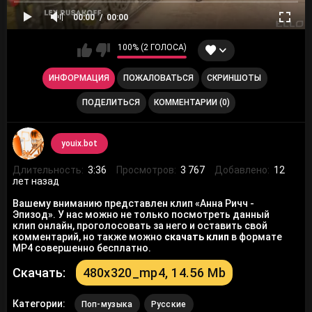
00:00
00:00
100% (2 ГОЛОСА)
ИНФОРМАЦИЯ
ПОЖАЛОВАТЬСЯ
СКРИНШОТЫ
ПОДЕЛИТЬСЯ
КОММЕНТАРИИ (0)
youix.bot
Длительность:
3:36
Просмотров:
3 767
Добавлено:
12
лет назад
Вашему вниманию представлен клип «Анна Ричч -
Эпизод». У нас можно не только посмотреть данный
клип онлайн, проголосовать за него и оставить свой
комментарий, но также можно
скачать клип
в формате
MP4 совершенно бесплатно.
Скачать:
480x320_mp4, 14.56 Mb
Категории:
Поп-музыка
Русские