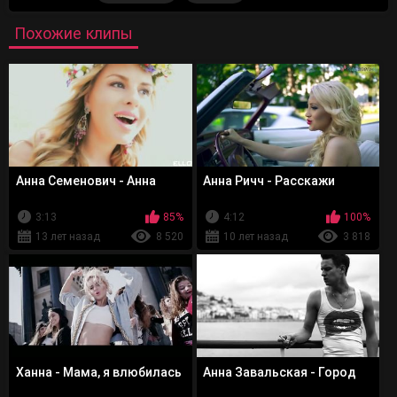
Похожие клипы
Анна Семенович - Анна
Анна Ричч - Расскажи
3:13
85%
4:12
100%
13 лет назад
8 520
10 лет назад
3 818
Ханна - Мама, я влюбилась
Анна Завальская - Город