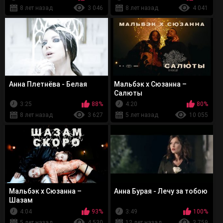
8 лет назад
3 046
8 лет назад
4 041
Анна Плетнёва - Белая
Мальбэк x Сюзанна –
Салюты
3:25
88%
4:20
80%
8 лет назад
3 627
5 лет назад
10 055
Мальбэк x Сюзанна –
Анна Бурая - Лечу за тобою
Шазам
4:04
93%
3:49
100%
5 лет назад
4 530
12 лет назад
3 759