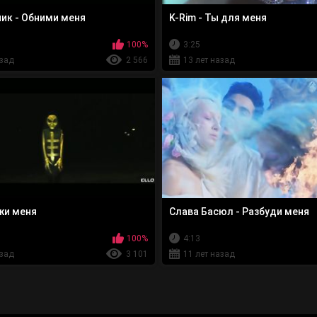
ик - Обними меня
K-Rim - Ты для меня
100%
3:25
азад
2 566
13 лет назад
жи меня
Слава Басюл - Разбуди меня
100%
4:13
азад
3 101
11 лет назад