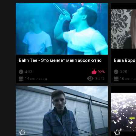
Bahh Tee - Это меняет меня абсолютно
Вика Воро
4:33
92%
3:25
14 лет назад
8 545
10 лет н