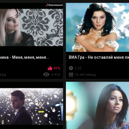
нина - Меня, меня, меня…
ВИА Гра - Не оставляй меня 
80%
3:32
азад
4 416
16 лет назад