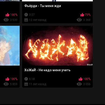
Фьёрди - Ты меня жди
100%
3:27
73%
3 530
12 лет назад
3 368
ХоЖаЙ - Не надо меня учить
100%
6:18
100%
5 859
11 лет назад
3 056