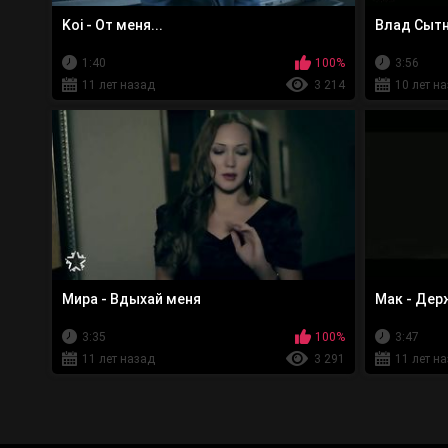
Koi - От меня...
Влад Сытн
1:40
100%
3:56
11 лет назад
3 214
10 лет н
Мира - Вдыхай меня
Мак - Дер
3:35
100%
3:47
11 лет назад
3 291
11 лет н