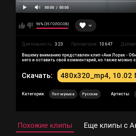
00:00
00:00
96% (35 ГОЛОСОВ)
Длительность:
3:23
Просмотров:
10 647
Добавл
Вашему вниманию представлен клип «Ани Лорак - Обн
него и оставить свой комментарий, но также можно
с
Скачать:
480x320_mp4, 10.02
Категории:
Артисты:
Поп-музыка
Русские
Похожие клипы
Еще клипы с А