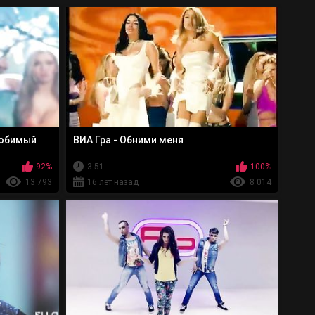
любимый
ВИА Гра - Обними меня
92%
3:51
100%
13 793
16 лет назад
8 014