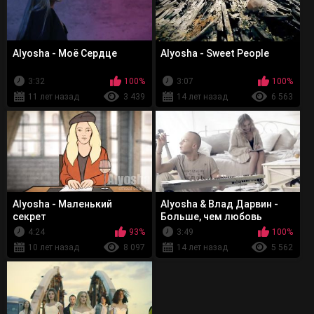
Alyosha - Моё Сердце
Alyosha - Sweet People
3:32
100%
3:07
100%
11 лет назад
3 439
14 лет назад
6 563
Alyosha - Маленький
Alyosha & Влад Дарвин -
секрет
Больше, чем любовь
4:24
93%
3:49
100%
10 лет назад
8 097
14 лет назад
5 562