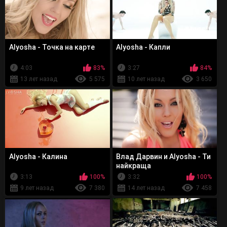
Alyosha - Точка на карте
Alyosha - Капли
4:03
83%
3:27
84%
13 лет назад
5 575
10 лет назад
3 650
Alyosha - Калина
Влад Дарвин и Alyosha - Ти
найкраща
3:13
100%
3:32
100%
9 лет назад
7 380
14 лет назад
7 458