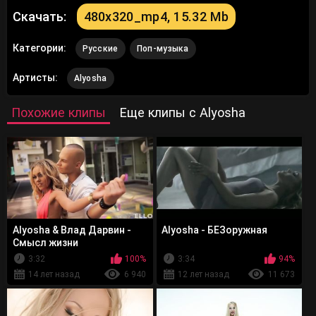
Скачать:
480x320_mp4, 15.32 Mb
Категории:
Русские
Поп-музыка
Артисты:
Alyosha
Похожие клипы
Еще клипы с Alyosha
Alyosha & Влад Дарвин -
Alyosha - БЕЗоружная
Смысл жизни
3:32
100%
3:34
94%
14 лет назад
6 940
12 лет назад
11 673