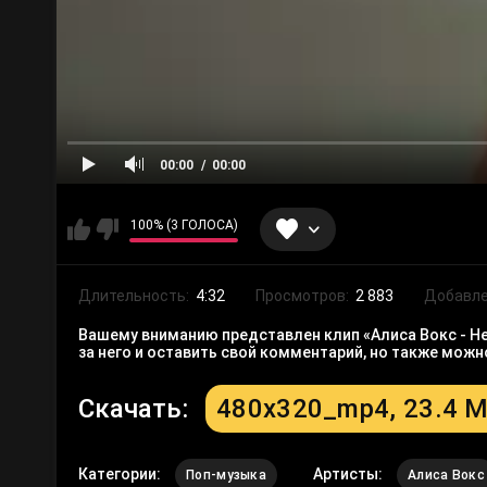
00:00
00:00
100% (3 ГОЛОСА)
Длительность:
4:32
Просмотров:
2 883
Добавле
Вашему вниманию представлен клип «Алиса Вокс - Н
за него и оставить свой комментарий, но также мож
Скачать:
480x320_mp4, 23.4 
Категории:
Артисты:
Поп-музыка
Алиса Вокс