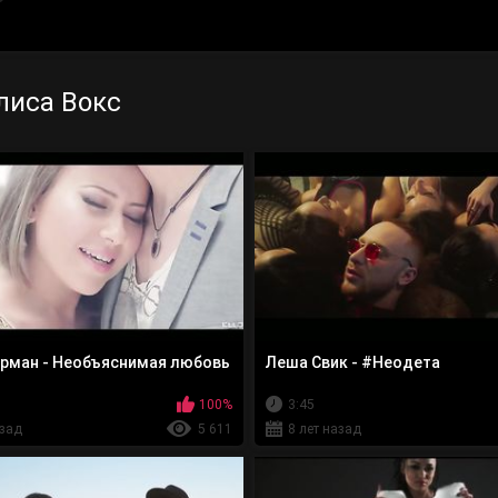
лиса Вокс
рман - Необъяснимая любовь
Леша Свик - #Неодета
100%
3:45
азад
5 611
8 лет назад