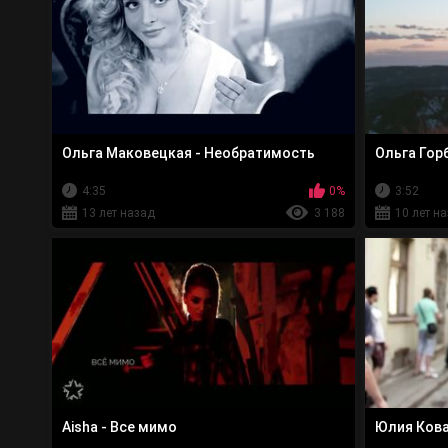
Ольга Маковецкая - Необратимость
Ольга Гор
4:35
0%
3:52
13 лет назад
3 188
10 лет н
Aisha - Все мимо
Юлия Кова