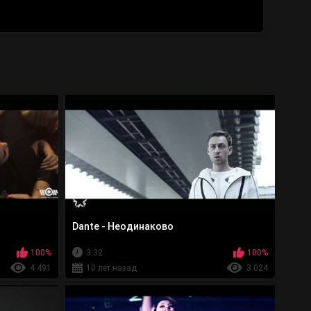
Dante - Неодинаково
100%
3:32
100%
4 491
10 лет назад
3 024