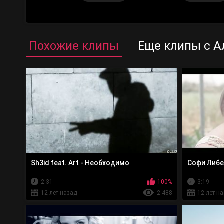
Похожие клипы
Еще клипы с А
Sh3id feat. Art - Необходимо
Софи Либе
2:31
100%
3:19
12 лет назад
2 488
12 лет н