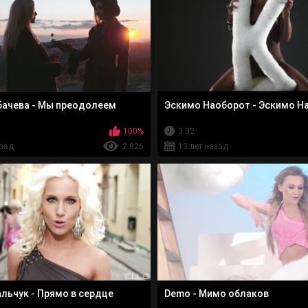
бачева - Мы преодолеем
Эскимо Наоборот - Эскимо Н
100%
3:32
азад
2 826
13 лет назад
льчук - Прямо в сердце
Demo - Мимо облаков