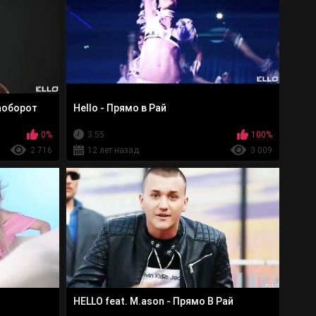
аоборот
Hello - Прямо в Рай
0%
3:55
100%
2 716
12 лет назад
3 009
HELLO feat. M.ason - Прямо В Рай