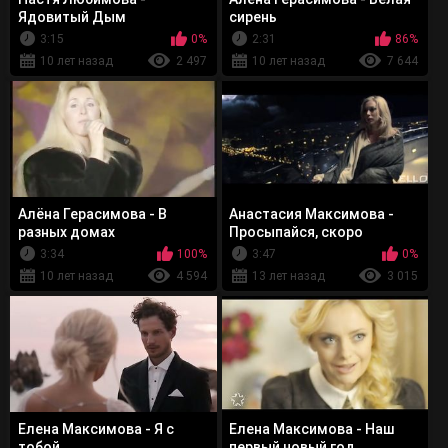
Ядовитый Дым
сирень
3:15
0%
2:31
86%
10 лет назад
2 497
10 лет назад
7 644
Алёна Герасимова - В
Анастасия Максимова -
разных домах
Просыпайся, скоро
рассвет
3:34
100%
3:47
0%
10 лет назад
4 594
13 лет назад
3 015
Елена Максимова - Я с
Елена Максимова - Наш
тобой
первый новый год