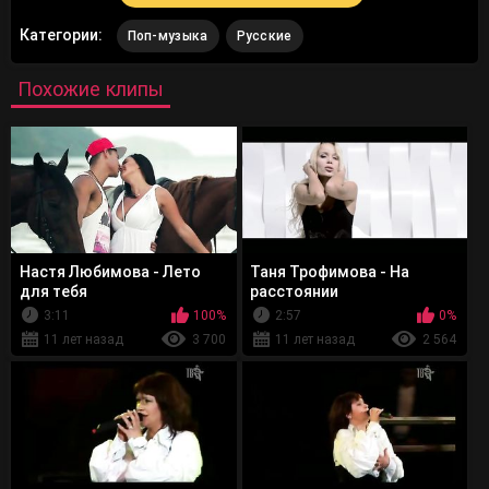
Категории:
Поп-музыка
Русские
Похожие клипы
Настя Любимова - Лето
Таня Трофимова - На
для тебя
расстоянии
3:11
100%
2:57
0%
11 лет назад
3 700
11 лет назад
2 564