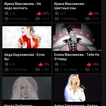
Ирина Максимова - Не
Ирина Максимова -
надо молчать
Цветные сны
6:48
100%
4:03
73%
14 лет назад
4 013
14 лет назад
4 712
Аида Евдокимова - Если
Елена Максимова - Тебя Не
бы
Отпущу
3:38
75%
4:34
100%
12 лет назад
3 385
11 лет назад
3 343
Настя Любимова -
Алёна Герасимова - Белая