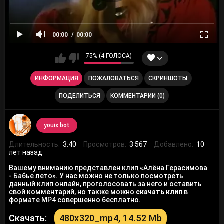
00:00
00:00
75% (4 ГОЛОСА)
ИНФОРМАЦИЯ
ПОЖАЛОВАТЬСЯ
СКРИНШОТЫ
ПОДЕЛИТЬСЯ
КОММЕНТАРИИ (0)
youix.bot
Длительность:
3:40
Просмотров:
3 567
Добавлено:
10
лет назад
Вашему вниманию представлен клип «Алёна Герасимова
- Бабье лето». У нас можно не только посмотреть
данный клип онлайн, проголосовать за него и оставить
свой комментарий, но также можно
скачать клип
в
формате MP4 совершенно бесплатно.
Скачать:
480x320_mp4, 14.52 Mb