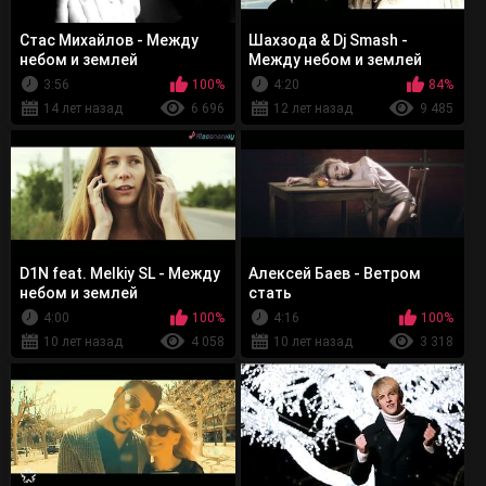
Стас Михайлов - Между
Шахзода & Dj Smash -
небом и землей
Между небом и землей
3:56
100%
4:20
84%
14 лет назад
6 696
12 лет назад
9 485
D1N feat. Melkiy SL - Между
Алексей Баев - Ветром
небом и землей
стать
4:00
100%
4:16
100%
10 лет назад
4 058
10 лет назад
3 318