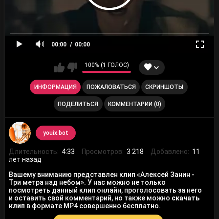
00:00
00:00
100% (1 ГОЛОС)
ИНФОРМАЦИЯ
ПОЖАЛОВАТЬСЯ
СКРИНШОТЫ
ПОДЕЛИТЬСЯ
КОММЕНТАРИИ (0)
youix.bot
Длительность:
4:33
Просмотров:
3 218
Добавлено:
11
лет назад
Вашему вниманию представлен клип «Алексей Занин -
Три метра над небом». У нас можно не только
посмотреть данный клип онлайн, проголосовать за него
и оставить свой комментарий, но также можно
скачать
клип
в формате MP4 совершенно бесплатно.