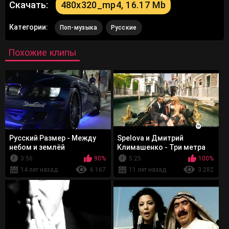
Скачать:
480x320_mp4, 16.17 Mb
Категории:
Поп-музыка
Русские
Похожие клипы
Русский Размер - Между
Spelova и Дмитрий
небом и землёй
Климашенко - Три метра
над небом
3:56
90%
5:25
100%
14 лет назад
6 167
11 лет назад
3 282