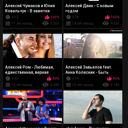
Алексей Чумаков и Юлия
Алексей Двин - С новым
Ковальчук - В заметки
годом
4:14
100%
3:28
100%
11 лет назад
5 352
14 лет назад
4 551
Алексей Ром - Любимая,
Алексей Завьялов feat.
единственная, верная
Анна Колесник - Быть
Рядом
3:33
80%
3:19
90%
10 лет назад
4 398
10 лет назад
6 180