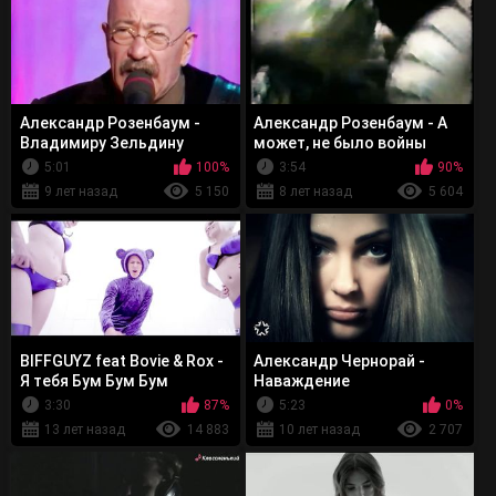
Александр Розенбаум -
Александр Розенбаум - А
Владимиру Зельдину
может, не было войны
5:01
100%
3:54
90%
9 лет назад
5 150
8 лет назад
5 604
BIFFGUYZ feat Bovie & Rox -
Александр Чернорай -
Я тебя Бум Бум Бум
Наваждение
3:30
87%
5:23
0%
13 лет назад
14 883
10 лет назад
2 707