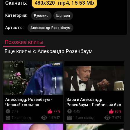
Скачать:
480x320_mp4, 15.53 Mb
Категории:
Русские
Шансон
Артисты:
Александр Розенбаум
Похожие клипы
Еще клипы с Александр Розенбаум
Александр Розенбаум -
Зара и Александр
Черный тюльпан
Розенбаум - Любовь на бис
3:49
77%
4:45
93%
7 лет назад
14 947
14 лет назад
7 679