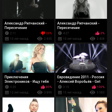
Александр Рипчанский -
Александр Рипчанский -
Пересечение
Пересечение
2:11
20%
4:27
0%
10 лет назад
2 835
10 лет назад
2 438
Приключения
Евровидение 2011 - Россия
Электроников - Ищу тебя
- Алексей Воробьёв - Get
You
3:25
83%
3:15
100%
12 лет назад
3 899
15 лет назад
5 583