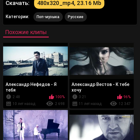
Скачать:
480x320_mp4, 23.16 Mb
Категории:
Поп-музыка
Русские
Похожие клипы
Александр Нефедов - Я
Александр Вестов - К тебе
тебя
хочу
2:48
100%
3:21
96%
10 лет назад
2 698
11 лет назад
12 347