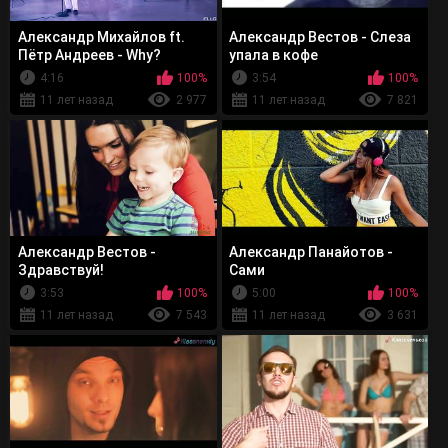
Александр Михайлов ft.
Александр Вестов - Слеза
Пётр Андреев - Why?
упала в кофе
4:16
100%
3:54
100%
11 лет назад
2 977
11 лет назад
7 821
Александр Вестов -
Александр Панайотов -
Здравствуй!
Сами
3:53
100%
5:00
100%
11 лет назад
7 543
11 лет назад
3 631