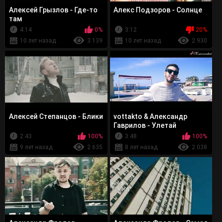
Алексей Грызлов - Где-то
Алекс Подзоров - Солнце
там
4:14
0%
3:12
20%
10 лет назад
3 139
10 лет назад
2 930
Алексей Степанцов - Блики
vottakto & Александр
Гаврилов - Улетай
2:43
100%
3:48
100%
9 лет назад
2 635
8 лет назад
2 038