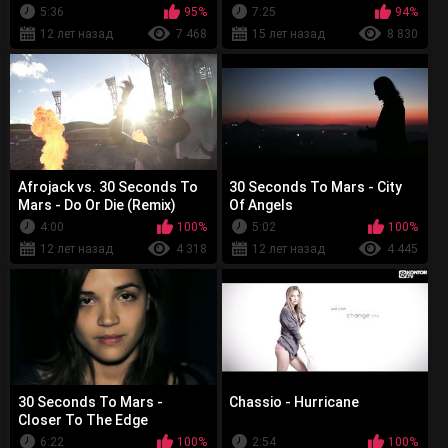
5:36
95%
7:25
94%
12 лет назад
7 468
15 лет назад
8 830
Afrojack vs. 30 Seconds To
30 Seconds To Mars - City
Mars - Do Or Die (Remix)
Of Angels
4:00
100%
5:02
100%
12 лет назад
4 318
12 лет назад
4 445
30 Seconds To Mars -
Chassio - Hurricane
Closer To The Edge
6:22
100%
2:54
100%