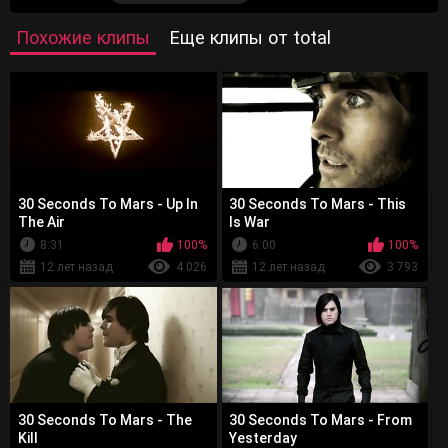
Похожие клипы
Еще клипы от total
30 Seconds To Mars - Up In
30 Seconds To Mars - This
The Air
Is War
8:31
100%
6:00
100%
12 лет назад
4 026
12 лет назад
3 793
30 Seconds To Mars - The
30 Seconds To Mars - From
Kill
Yesterday