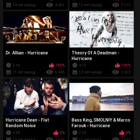
14 лет назад
4 461
12 лет назад
3 110
Dr. Alban - Hurricane
Theory Of A Deadman -
Hurricane
3:16
100%
4:13
100%
11 лет назад
6 445
12 лет назад
3 323
Hurricane Dean - Flat
Bass King, SMOLNIY & Marco
Random Noise
Farouk - Hurricane
3:59
0%
3:39
0%
13 лет назад
2 519
11 лет назад
2 622