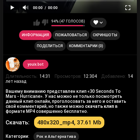
00:00
00:00
94% (47 ГОЛОСОВ)
ИНФОРМАЦИЯ
ПОЖАЛОВАТЬСЯ
СКРИНШОТЫ
ПОДЕЛИТЬСЯ
КОММЕНТАРИИ (0)
youix.bot
Длительность:
14:31
Просмотров:
12 304
Добавлено:
14
лет назад
Вашему вниманию представлен клип «30 Seconds To
Mars - Hurricane». У нас можно не только посмотреть
данный клип онлайн, проголосовать за него и оставить
свой комментарий, но также можно
скачать клип
в
формате MP4 совершенно бесплатно.
Скачать:
480x320_mp4, 37.61 Mb
Категории:
Рок и Альтернатива