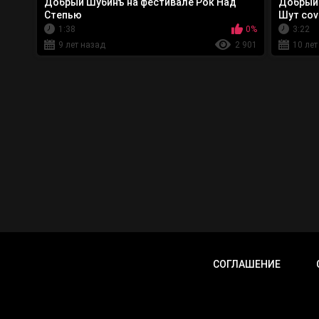
Добрый Шубинъ на фестивале Рок Над
Добрый 
Степью
Шут cov
1:38
0%
3:22
9 лет назад
2 901
10 лет
СОГЛАШЕНИЕ