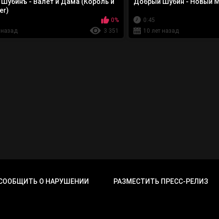
Шубинъ - Валет и Дама (Король и
Добрый Шубин - Новый М
er)
0%
0:45
 назад
3 351
10 лет назад
СООБЩИТЬ О НАРУШЕНИИ
РАЗМЕСТИТЬ ПРЕСС-РЕЛИЗ