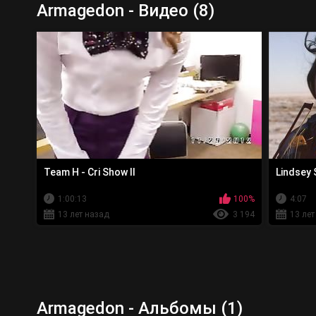
Armagedon - Видео (8)
Team H - Cri Show II
Lindsey 
1:00:13
100%
4:07
13 лет назад
3 194
13 лет
Armagedon - Альбомы (1)