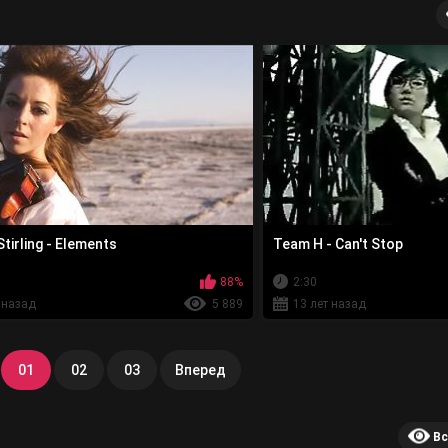
Stirling - Elements
Team H - Can't Stop
88%
2:30
 назад
5 889
13 лет назад
01
02
03
Вперед
Вс