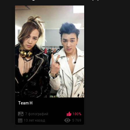
Team H
7 фотографий
100%
13 лет назад
5 769