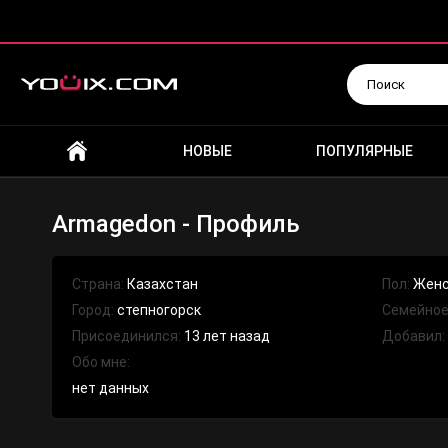
Искать
НОВЫЕ
ПОПУЛЯРНЫЕ
Armagedon - Профиль
Страна:
Казахстан
Пол:
Женс
Город:
степногорск
Семейное
Присоединился:
13 лет назад
Добавил
Обо мне:
нет данных